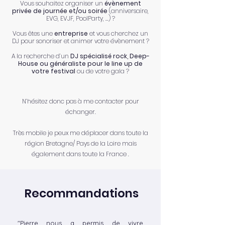
Vous souhaitez organiser un
évènement
privée de journée et/ou soirée
(anniversaire,
EVG, EVJF, PoolParty, ...) ?
Vous êtes une
entreprise
et vous cherchez un
DJ pour sonoriser et animer votre évènement ?
A la recherche d’un
DJ spécialisé rock, Deep-
House ou généraliste pour le line up de
votre festival
ou de votre gala ?
N’hésitez donc pas à me contacter pour
échanger.
Très mobile je peux me déplacer dans toute la
région Bretagne/ Pays de la Loire mais
également dans toute la France .
Recommandations
"Pierre nous a permis de vivre