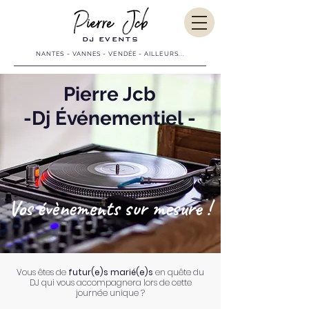
DJ EVENTS
NANTES - VANNES - VENDÉE - AILLEURS...
Pierre Jcb
-Dj Événementiel -
Vos évènements sur mesure !
Vous êtes de
futur(e)s marié(e)s
en quête du
DJ qui vous accompagnera lors de cette
journée unique ?