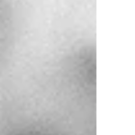
moment sincère. Si vous en avez besoin,
voici quelques repères pour vous aider à
écrire des vœux justes, personnels et
émouvants : 1. RESTEZ VOUS-MÊMES Vos vœux
doivent vous ressembler. Inutile d’écrire
quelque chose de trop