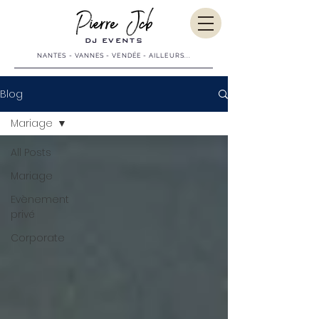
DJ EVENTS
NANTES - VANNES - VENDÉE - AILLEURS...
Blog
Mariage
All Posts
Mariage
Evènement
privé
Corporate