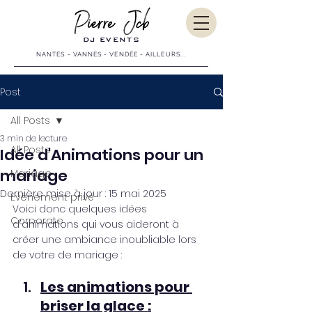
DJ EVENTS
NANTES - VANNES - VENDÉE - AILLEURS...
Post
All Posts
3 min de lecture
All Posts
Idée d'Animations pour un
mariage
Mariage
Dernière mise à jour :
15 mai 2025
Evènement privé
Voici donc quelques idées 
Corporate
d'animations qui vous aideront à 
créer une ambiance inoubliable lors 
de votre de mariage :
Les animations pour 
briser la glace :