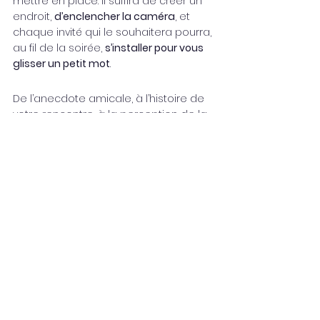
mettre en place. Il suffira de créer un 
endroit, 
d’enclencher la caméra
, et 
chaque invité qui le souhaitera pourra, 
au fil de la soirée, 
s’installer pour vous 
glisser un petit mot
.
De l’anecdote amicale, à l’histoire de 
votre rencontre, à la perception de la 
soirée de votre mariage, en passant 
par d’autres déclarations des plus 
festives, 
nul doute que vos invités s’y 
donneront à coeur joie
…
Quelques jours après la soirée de 
votre mariage, nul doute que vous 
prendrez plaisir, avec votre moitié, à 
découvrir les images enregistrées… 
Fou rire assuré, et souvenirs 
inoubliables pour cette animation de 
mariage !